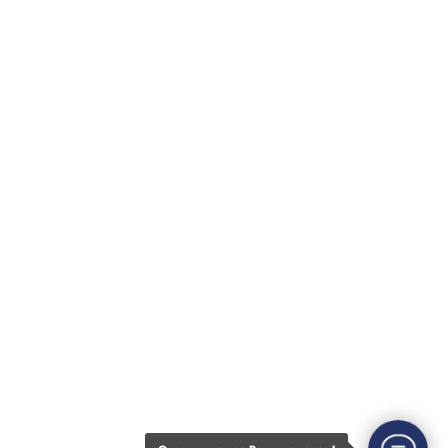
собственности?
Свяжитесь с нами
info@khp.legal
8 (800) 23 45 935
+7 (843) 21 50 055
Наш офис
420111, Казань,
Островского 27, оф. 1