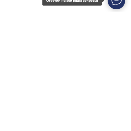
Ответим на все Ваши вопросы!
Почтовый адрес
420111, Казань, а/я 737
Услуги
Кейсы
Контакты
© ООО "Хусаинов, Хомяков и Партнеры", 2026