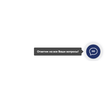
8 (800) 23 45 935
+7 (843) 21 50 055
Наш офис
420111, Казань,
Островского 27, оф. 1
Ответим на все Ваши вопросы!
Почтовый адрес
420111, Казань, а/я 737
Услуги
Кейсы
Контакты