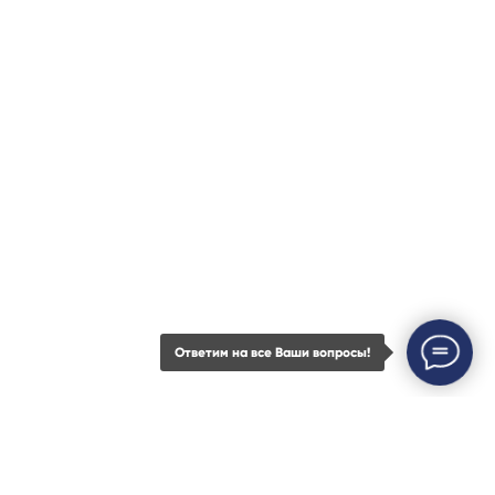
info@khp.legal
8 (800) 23 45 935
+7 (843) 21 50 055
Наш офис
420111, Казань,
Островского 27, оф. 1
Ответим на все Ваши вопросы!
Почтовый адрес