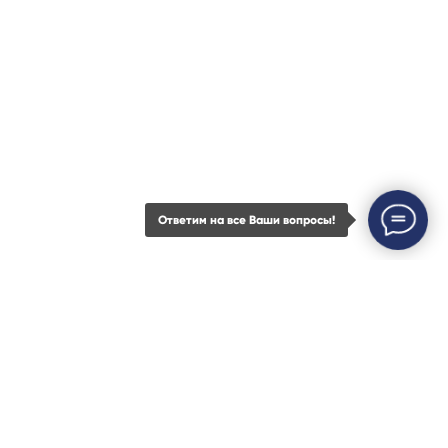
8 (800) 23 45 935
+7 (843) 21 50 055
Наш офис
420111, Казань,
Островского 27, оф. 1
Ответим на все Ваши вопросы!
Почтовый адрес
420111, Казань, а/я 737
Услуги
Кейсы
Контакты