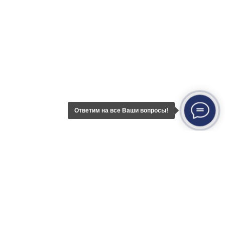
8 (800) 23 45 935
+7 (843) 21 50 055
Наш офис
420111, Казань,
Островского 27, оф. 1
Ответим на все Ваши вопросы!
Почтовый адрес
420111, Казань, а/я 737
Услуги
Кейсы
Контакты