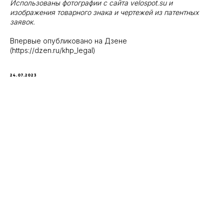
Нужен надежный
Использованы фотографии с сайта velospot.su и
изображения товарного знака и чертежей из патентных
совет по защите
заявок.
интеллектуальной
собственности?
Впервые опубликовано на Дзене
(https://dzen.ru/khp_legal)
Свяжитесь с нами
24.07.2023
info@khp.legal
8 (800) 23 45 935
+7 (843) 21 50 055
Наш офис
420111, Казань,