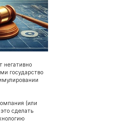
т негативно
ами государство
тимулировании
Компания (или
 это сделать
ехнологию