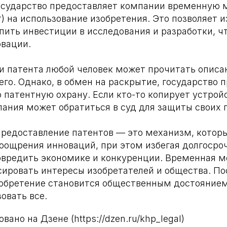
государство предоставляет компании временную
т) на использование изобретения. Это позволяет 
пить инвестиции в исследования и разработки, ч
вации.
и патента любой человек может прочитать описа
его. Однако, в обмен на раскрытие, государство 
 патентную охрану. Если кто-то копирует устрой
пания может обратиться в суд для защиты своих 
предоставление патентов — это механизм, котор
поощрения инноваций, при этом избегая долгосро
овредить экономике и конкуренции. Временная 
сировать интересы изобретателей и общества. По
зобретение становится общественным достоянием,
овать все.
ано на Дзене (https://dzen.ru/khp_legal)