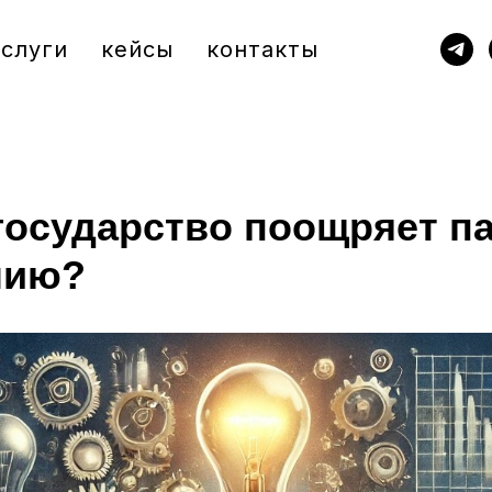
услуги
кейсы
контакты
государство поощряет п
лию?