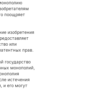
 монополию
изобретателям
то поощряет
ние изобретения
предоставляет
ство или
патентных прав.
ый государство
чных монополий,
монополия
сле истечения
 и его могут