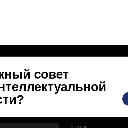
жный совет
интеллектуальной
сти?
Наш офис