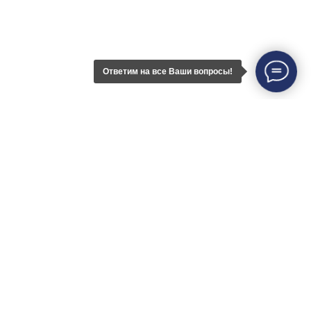
Островского 27, оф. 1
Ответим на все Ваши вопросы!
Почтовый адрес
420111, Казань, а/я 737
Услуги
Кейсы
Контакты
© ООО "Хусаинов, Хомяков и Партнеры", 2026